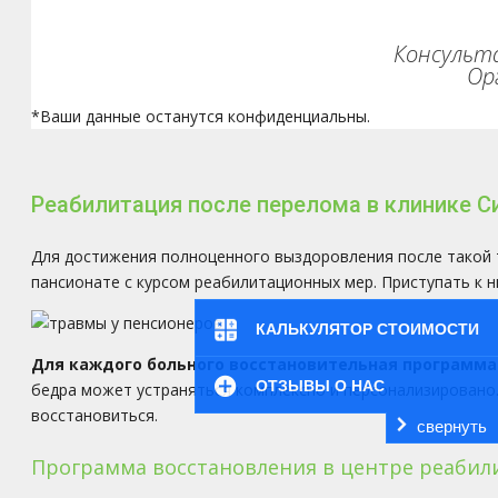
Консульта
Ор
*Ваши данные останутся конфиденциальны.
Реабилитация после перелома в клинике 
Для достижения полноценного выздоровления после такой т
пансионате с курсом реабилитационных мер. Приступать к 
КАЛЬКУЛЯТОР СТОИМОСТИ
Для каждого больного восстановительная программа
ОТЗЫВЫ О НАС
бедра может устраняться комплексно и персонализировано
восстановиться.
свернуть
Программа восстановления в центре реабил