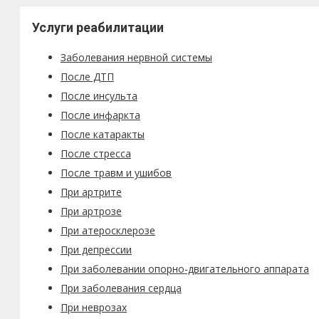
Услуги реабилитации
Заболевания нервной системы
После ДТП
После инсульта
После инфаркта
После катаракты
После стресса
После травм и ушибов
При артрите
При артрозе
При атеросклерозе
При депрессии
При заболевании опорно-двигательного аппарата
При заболевания сердца
При неврозах