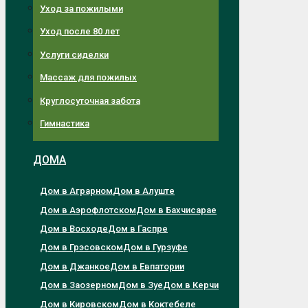
Уход за пожилыми
Уход после 80 лет
Услуги сиделки
Массаж для пожилых
Круглосуточная забота
Гимнастика
ДОМА
Дом в Аграрном
Дом в Алуште
Дом в Аэрофлотском
Дом в Бахчисарае
Дом в Восходе
Дом в Гаспре
Дом в Грэсовском
Дом в Гурзуфе
Дом в Джанкое
Дом в Евпатории
Дом в Заозерном
Дом в Зуе
Дом в Керчи
Дом в Кировском
Дом в Коктебеле