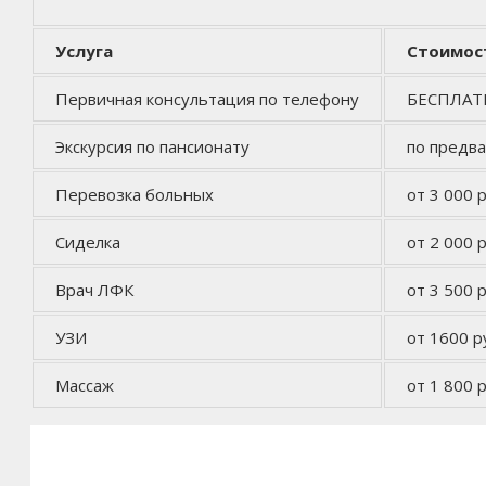
Услуга
Стоимос
Первичная консультация по телефону
БЕСПЛА
Экскурсия по пансионату
по предв
Перевозка больных
от 3 000 р
Сиделка
от 2 000 р
Врач ЛФК
от 3 500 р
УЗИ
от 1600 р
Массаж
от 1 800 р