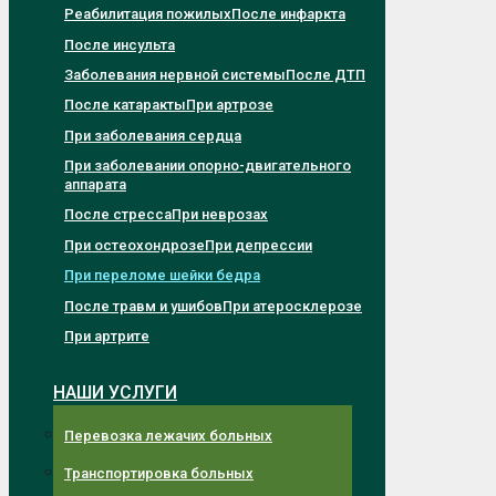
Реабилитация пожилых
После инфаркта
После инсульта
Заболевания нервной системы
После ДТП
После катаракты
При артрозе
При заболевания сердца
При заболевании опорно-двигательного
аппарата
После стресса
При неврозах
При остеохондрозе
При депрессии
При переломе шейки бедра
После травм и ушибов
При атеросклерозе
При артрите
НАШИ УСЛУГИ
Перевозка лежачих больных
Транспортировка больных