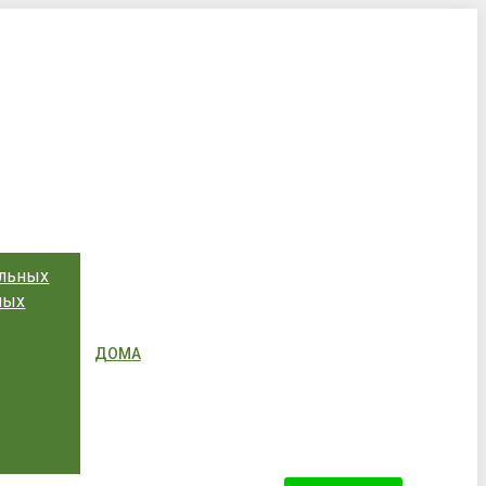
ольных
ных
ДОМА