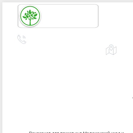
Перейти
к
содержанию
+7 (978) 618-57-75
Адрес:
Симф
телефон для справок и предложений