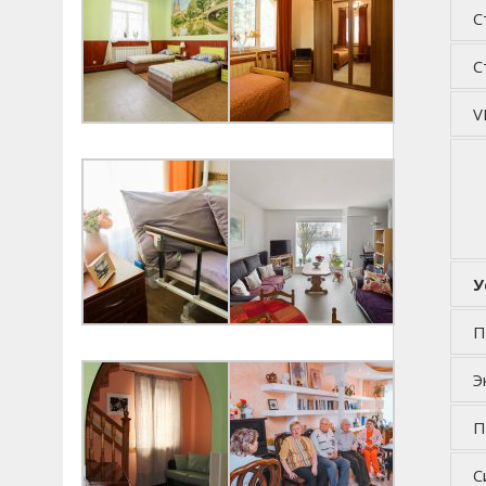
С
С
V
У
П
Э
П
С