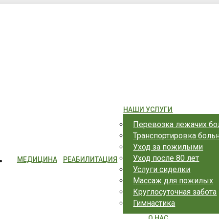
ерополь, ул. Гагарина 20А
НАШИ УСЛУГИ
Перевозка лежачих б
Транспортировка боль
Уход за пожилыми
Уход после 80 лет
МЕДИЦИНА
РЕАБИЛИТАЦИЯ
Услуги сиделки
Массаж для пожилых
Круглосуточная забота
Гимнастика
О НАС