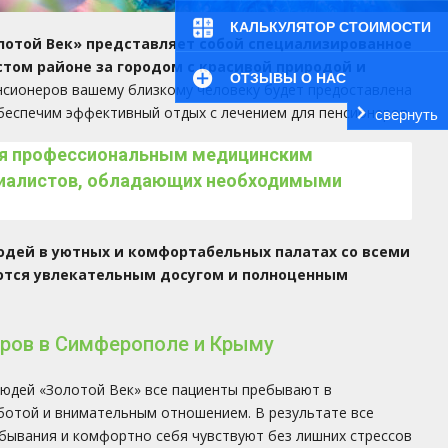
КАЛЬКУЛЯТОР СТОИМОСТИ
лотой Век» представляет собой специализированное
том районе за городом с красивой природой и
ОТЗЫВЫ О НАС
енсионеров вашему близкому человеку будет предоставлена
беспечим эффективный отдых с лечением для пенсионеров.
свернуть
тся профессиональным медицинским
циалистов, обладающих необходимыми
дей в уютных и комфортабельных палатах со всеми
аются увлекательным досугом и полноценным
еров в Симферополе и Крыму
юдей «Золотой Век» все пациенты пребывают в
ботой и внимательным отношением. В результате все
бывания и комфортно себя чувствуют без лишних стрессов