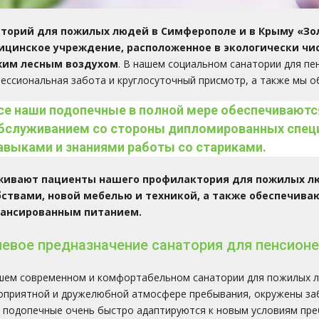
аторий для пожилых людей в Симферополе и в Крыму
«Зо
цинское учреждение, расположенное в экологически чис
жим лесным воздухом
. В нашем социальном санатории для п
ессиональная забота и круглосуточный присмотр, а также мы о
се наши подопечные в полной мере обеспечиваю
бслуживанием со стороны дипломированных спе
авыками и знаниями работы со стариками.
живают пациенты нашего профилактория для пожилых лю
ствами, новой мебелью и техникой, а также обеспечив
лансированным питанием.
евое предназначение санатория для пенсион
шем современном и комфортабельном санатории для пожилых л
оприятной и дружелюбной атмосфере пребывания, окружены за
 подопечные очень быстро адаптируются к новым условиям пре