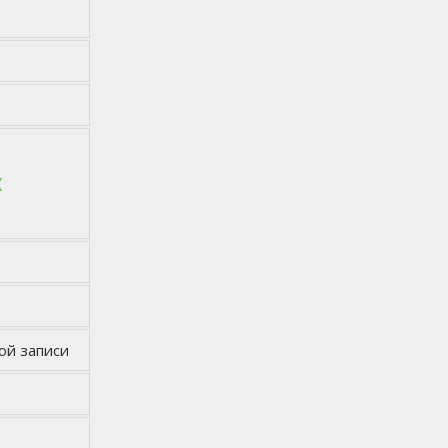
х
ой записи