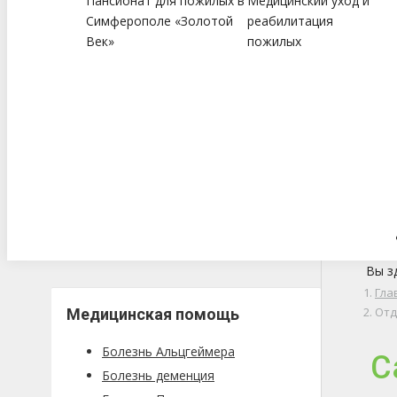
Пансионат для пожилых в
Медицинский уход и
Симферополе «Золотой
реабилитация
Век»
пожилых
Вы з
Гла
Отд
Медицинская помощь
Болезнь Альцгеймера
С
Болезнь деменция