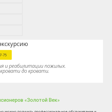
экскурсию
7-75
ия и реабилитации пожилых.
кровати до кровати.
нсионеров «Золотой Век»
пно можно получить профессиональное обслуживание и