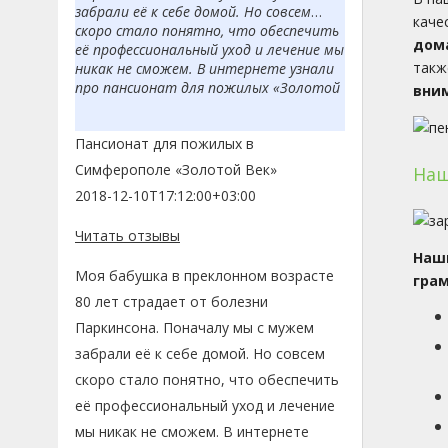
забрали её к себе домой. Но совсем
каче
скоро стало понятно, что обеспечить
дом
её профессиональный уход и лечение мы
такж
никак не сможем. В интернете узнали
про пансионат для пожилых «Золотой
вним
Век». Нам понравилось, что весь уход и
лечение предоставляют
Пансионат для пожилых в
профессиональные и опытные врачи. И
в целом условия очень комфортные,
Симферополе «Золотой Век»
Наш
палаты уютные, мебель современная,
2018-12-10T17:12:00+03:00
есть отдельный туалет и душевая. А
главное, бабушка находится под
Читать отзывы
круглосуточным присмотром врачей, и
Наши
я больше не переживаю за её
Моя бабушка в преклонном возрасте
безопасность. Спасибо вам.
грам
80 лет страдает от болезни
Паркинсона. Поначалу мы с мужем
забрали её к себе домой. Но совсем
скоро стало понятно, что обеспечить
её профессиональный уход и лечение
мы никак не сможем. В интернете