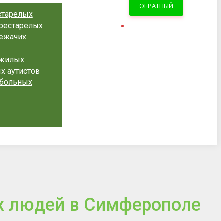
ОБРАТНЫЙ
старелых
рестарелых
ЗВОНОК
лежачих
ожилых
х аутистов
обольных
х людей в Симферополе