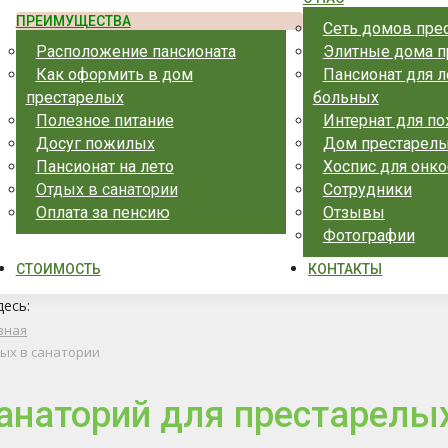
ПРЕИМУЩЕСТВА
Сеть домов пре
Расположение пансионата
Элитные дома п
Как оформить в дом
Пансионат для 
престарелых
больных
Полезное питание
Интернат для п
Досуг пожилых
Дом престарелы
Пансионат на лето
Хоспис для онк
Отдых в санатории
Сотрудники
Оплата за пенсию
Отзывы
Фотографии
СТОИМОСТЬ
КОНТАКТЫ
десь:
вная
ых в санатории
анаторий для престарелы