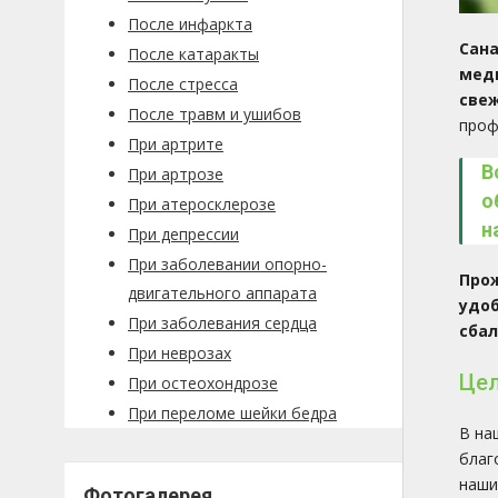
После инфаркта
Сан
После катаракты
меди
После стресса
све
После травм и ушибов
проф
При артрите
В
При артрозе
о
При атеросклерозе
н
При депрессии
При заболевании опорно-
Про
двигательного аппарата
удоб
При заболевания сердца
сба
При неврозах
Цел
При остеохондрозе
При переломе шейки бедра
В на
благ
наши
Фотогалерея