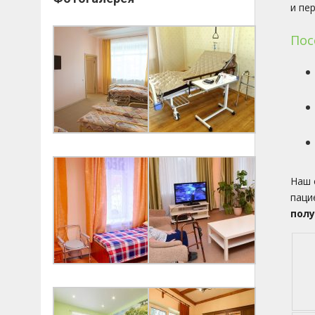
и пе
Пос
Наш 
паци
полу