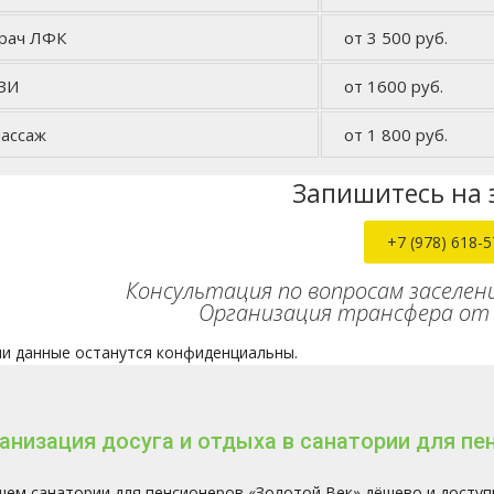
рач ЛФК
от 3 500 руб.
ЗИ
от 1600 руб.
ассаж
от 1 800 руб.
Запишитесь на 
+7 (978) 618-5
Консультация по вопросам заселен
Организация трансфера от 
и данные останутся конфиденциальны.
анизация досуга и отдыха в санатории для пе
шем санатории для пенсионеров «Золотой Век» дёшево и досту