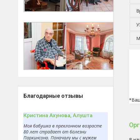
В
У
М
Благодарные отзывы
*Ваш
Кристина Ахунова, Алушта
Орг
Моя бабушка в преклонном возрасте
80 лет страдает от болезни
Паркинсона. Поначалу мы с мужем
В на