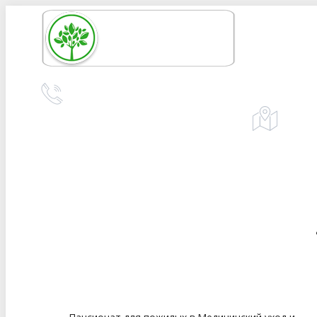
Перейти
к
содержанию
+7 (978) 618-57-75
Адрес:
Симф
телефон для справок и предложений