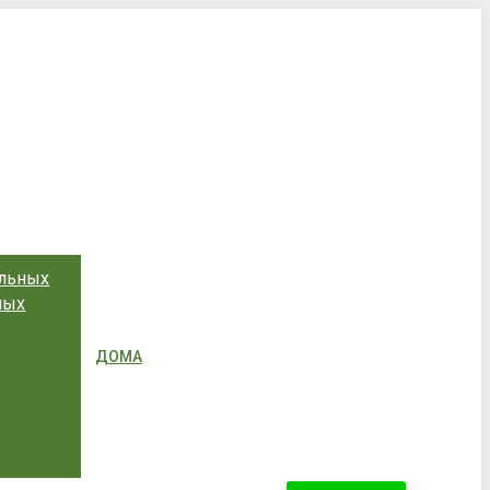
ольных
ных
ДОМА