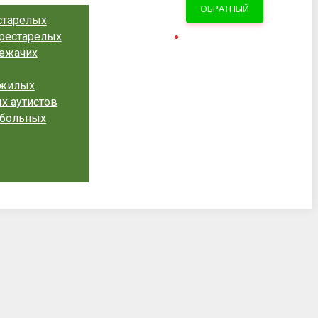
ОБРАТНЫЙ
старелых
рестарелых
ЗВОНОК
лежачих
ожилых
х аутистов
обольных