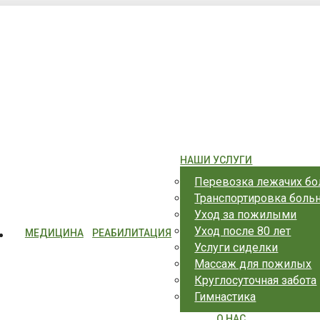
ерополь, ул. Гагарина 20А
НАШИ УСЛУГИ
Перевозка лежачих б
Транспортировка боль
Уход за пожилыми
Уход после 80 лет
МЕДИЦИНА
РЕАБИЛИТАЦИЯ
Услуги сиделки
Массаж для пожилых
Круглосуточная забота
Гимнастика
О НАС