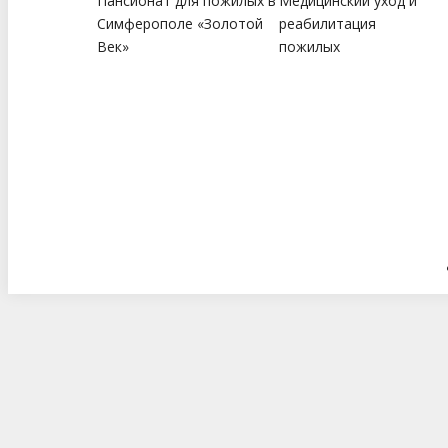
Пансионат для пожилых в
Медицинский уход и
Симферополе «Золотой
реабилитация
Век»
пожилых