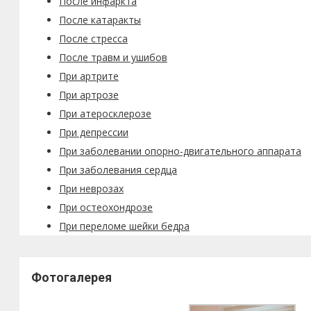
После инфаркта
После катаракты
После стресса
После травм и ушибов
При артрите
При артрозе
При атеросклерозе
При депрессии
При заболевании опорно-двигательного аппарата
При заболевания сердца
При неврозах
При остеохондрозе
При переломе шейки бедра
Фотогалерея