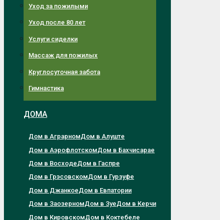
Уход за пожилыми
Уход после 80 лет
Услуги сиделки
Массаж для пожилых
Круглосуточная забота
Гимнастика
ДОМА
Дом в Аграрном
Дом в Алуште
Дом в Аэрофлотском
Дом в Бахчисарае
Дом в Восходе
Дом в Гаспре
Дом в Грэсовском
Дом в Гурзуфе
Дом в Джанкое
Дом в Евпатории
Дом в Заозерном
Дом в Зуе
Дом в Керчи
Дом в Кировском
Дом в Коктебеле