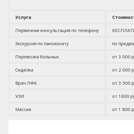
Услуга
Стоимос
Первичная консультация по телефону
БЕСПЛА
Экскурсия по пансионату
по предв
Перевозка больных
от 3 000 р
Сиделка
от 2 000 р
Врач ЛФК
от 3 500 р
УЗИ
от 1600 р
Массаж
от 1 800 р