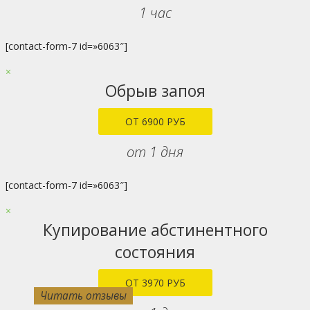
1 час
[contact-form-7 id=»6063″]
×
Обрыв запоя
ОТ 6900 РУБ
от 1 дня
[contact-form-7 id=»6063″]
×
Купирование абстинентного
состояния
ОТ 3970 РУБ
Читать отзывы
Читать отзывы
Читать отзывы
Читать отзывы
Читать отзывы
Читать отзывы
Читать отзывы
Читать отзывы
Читать отзывы
Читать отзывы