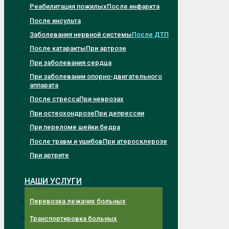
Реабилитация пожилых
После инфаркта
После инсульта
Заболевания нервной системы
После ДТП
После катаракты
При артрозе
При заболевания сердца
При заболевании опорно-двигательного
аппарата
После стресса
При неврозах
При остеохондрозе
При депрессии
При переломе шейки бедра
После травм и ушибов
При атеросклерозе
При артрите
НАШИ УСЛУГИ
Перевозка лежачих больных
Транспортировка больных