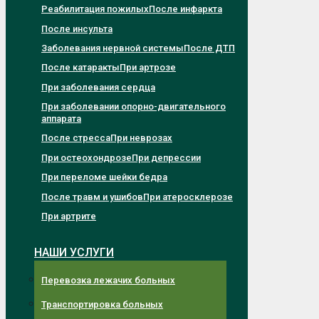
Реабилитация пожилых
После инфаркта
После инсульта
Заболевания нервной системы
После ДТП
После катаракты
При артрозе
При заболевания сердца
При заболевании опорно-двигательного
аппарата
После стресса
При неврозах
При остеохондрозе
При депрессии
При переломе шейки бедра
После травм и ушибов
При атеросклерозе
При артрите
НАШИ УСЛУГИ
Перевозка лежачих больных
Транспортировка больных