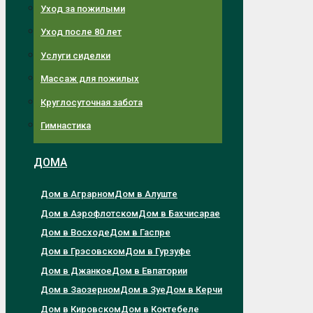
Уход за пожилыми
Уход после 80 лет
Услуги сиделки
Массаж для пожилых
Круглосуточная забота
Гимнастика
ДОМА
Дом в Аграрном
Дом в Алуште
Дом в Аэрофлотском
Дом в Бахчисарае
Дом в Восходе
Дом в Гаспре
Дом в Грэсовском
Дом в Гурзуфе
Дом в Джанкое
Дом в Евпатории
Дом в Заозерном
Дом в Зуе
Дом в Керчи
Дом в Кировском
Дом в Коктебеле