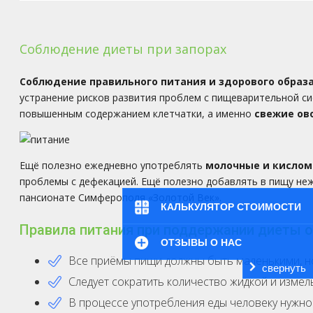
Соблюдение диеты при запорах
Соблюдение правильного питания и здорового образа
устранение рисков развития проблем с пищеварительной си
повышенным содержанием клетчатки, а именно
свежие ов
Ещё полезно ежедневно употреблять
молочные и кислом
проблемы с дефекацией. Ещё полезно добавлять в пищу не
пансионате Симферополя «Золотой Век».
КАЛЬКУЛЯТОР СТОИМОСТИ
Правила питания при поддержании диеты о
ОТЗЫВЫ О НАС
Все приёмы пищи должны быть маленькими, но
свернуть
Следует сократить количество жидкой и измел
В процессе употребления еды человеку нужно