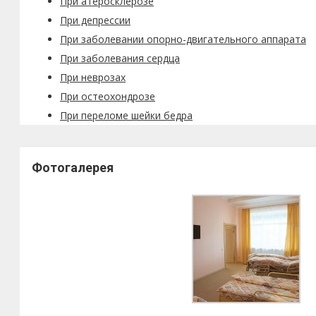
При атеросклерозе
При депрессии
При заболевании опорно-двигательного аппарата
При заболевания сердца
При неврозах
При остеохондрозе
При переломе шейки бедра
Фотогалерея