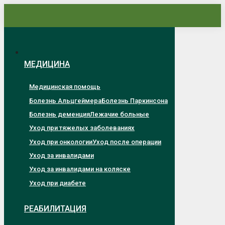
Перейти
к
содержанию
МЕДИЦИНА
Медицинская помощь
Болезнь Альцгеймера
Болезнь Паркинсона
Болезнь деменция
Лежачие больные
Уход при тяжелых заболеваниях
Уход при онкологии
Уход после операции
Уход за инвалидами
Уход за инвалидами на коляске
Уход при диабете
РЕАБИЛИТАЦИЯ