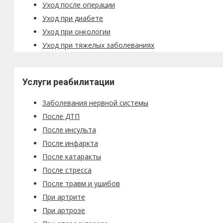
Уход после операции
Уход при диабете
Уход при онкологии
Уход при тяжелых заболеваниях
Услуги реабилитации
Заболевания нервной системы
После ДТП
После инсульта
После инфаркта
После катаракты
После стресса
После травм и ушибов
При артрите
При артрозе