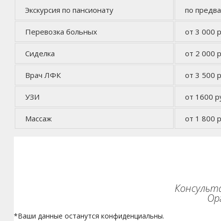
Экскурсия по пансионату
по предв
Перевозка больных
от 3 000 р
Сиделка
от 2 000 р
Врач ЛФК
от 3 500 р
УЗИ
от 1600 р
Массаж
от 1 800 р
Консульта
Ор
*Ваши данные останутся конфиденциальны.