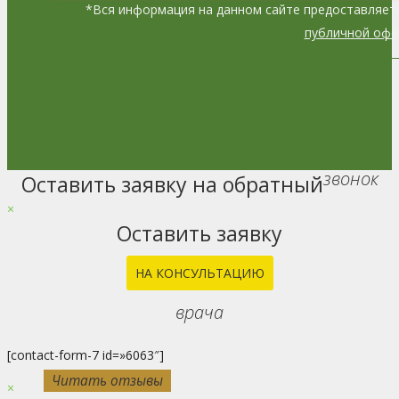
*
Вся информация на данном сайте предоставляет
публичной офе
звонок
Оставить заявку на обратный
Go
to
×
Top
Оставить заявку
НА КОНСУЛЬТАЦИЮ
врача
[contact-form-7 id=»6063″]
Читать отзывы
Читать отзывы
Читать отзывы
Читать отзывы
Читать отзывы
Читать отзывы
Читать отзывы
Читать отзывы
Читать отзывы
Читать отзывы
×